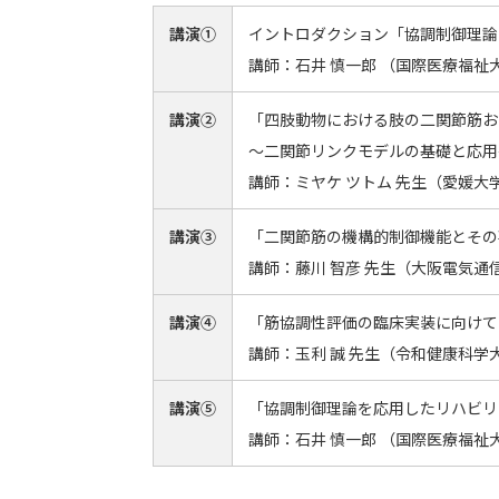
講演①
イントロダクション「協調制御理論
講師：石井 慎一郎 （国際医療福祉
講演②
「四肢動物における肢の二関節筋お
～二関節リンクモデルの基礎と応用
講師：ミヤケ ツトム 先生（愛媛大
講演③
「二関節筋の機構的制御機能とその
講師：藤川 智彦 先生（大阪電気通
講演④
「筋協調性評価の臨床実装に向けて
講師：玉利 誠 先生（令和健康科学
講演⑤
「協調制御理論を応用したリハビリ
講師：石井 慎一郎 （国際医療福祉