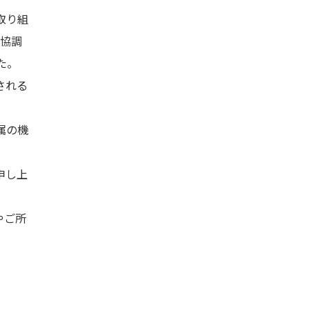
取り組
、協調
た。
される
属の機
申し上
やご所