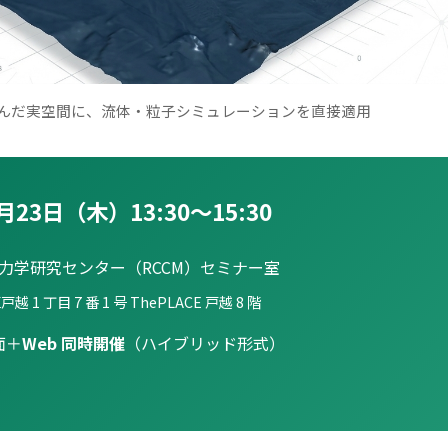
り込んだ実空間に、流体・粒子シミュレーションを直接適用
月23日（木）13:30〜15:30
算力学研究センター（RCCM）セミナー室
 1 丁目 7 番 1 号 ThePLACE 戸越 8 階
面＋
Web 同時開催
（ハイブリッド形式）