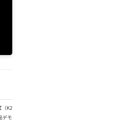
ズ
（K2
品デモ