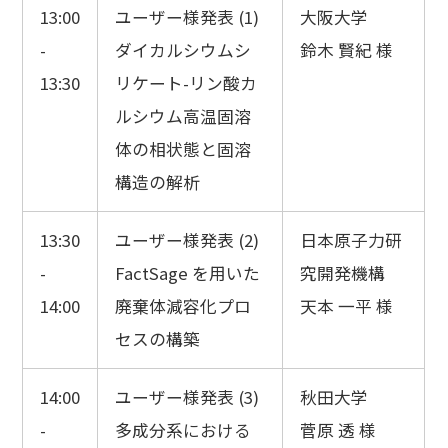
13:00
ユーザー様発表 (1)
大阪大学
-
ダイカルシウムシ
鈴木 賢紀 様
13:30
リケート-リン酸カ
ルシウム高温固溶
体の相状態と固溶
構造の解析
13:30
ユーザー様発表 (2)
日本原子力研
-
FactSage を用いた
究開発機構
14:00
廃棄体減容化プロ
天本 一平 様
セスの構築
14:00
ユーザー様発表 (3)
秋田大学
-
多成分系における
菅原 透 様