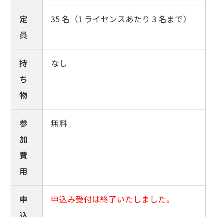
定
35 名（1 ライセンスあたり 3 名まで）
員
持
なし
ち
物
参
無料
加
費
用
申
申込み受付は終了いたしました。
込