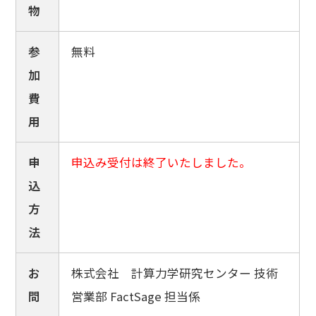
物
参
無料
加
費
用
申
申込み受付は終了いたしました。
込
方
法
お
株式会社 計算力学研究センター 技術
問
営業部 FactSage 担当係