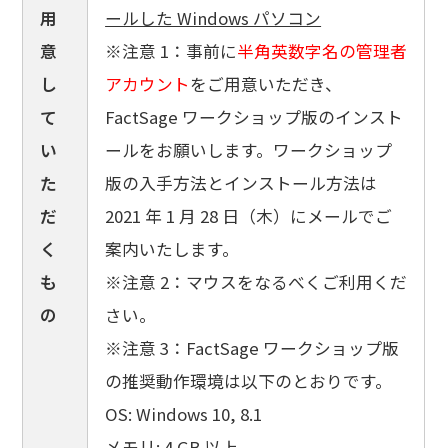
用
ールした Windows パソコン
意
※注意 1：事前に
半角英数字名の管理者
し
アカウント
をご用意いただき、
て
FactSage ワークショップ版のインスト
い
ールをお願いします。ワークショップ
た
版の入手方法とインストール方法は
だ
2021 年 1 月 28 日（木）にメールでご
く
案内いたします。
も
※注意 2：マウスをなるべくご利用くだ
の
さい。
※注意 3：FactSage ワークショップ版
の推奨動作環境は以下のとおりです。
OS: Windows 10, 8.1
メモリ: 4 GB 以上