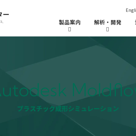
Engl
ター
製品案内
解析・開発
s,
utodesk Moldfl
プラスチック成形シミュレーション