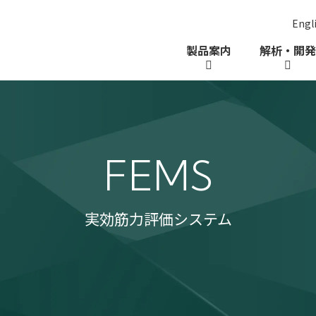
Engl
ー
製品案内
解析・開発
FEMS
実効筋力評価システム