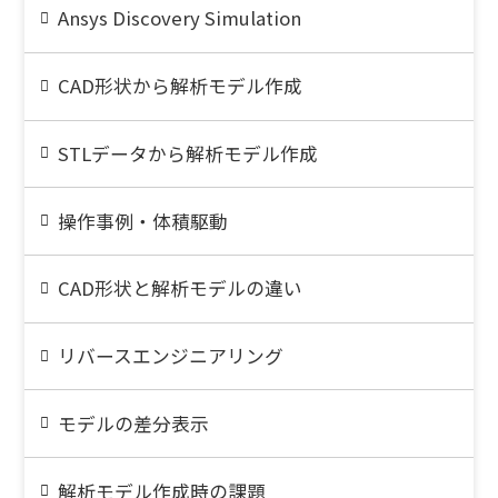
Ansys Discovery Simulation
CAD形状から解析モデル作成
STLデータから解析モデル作成
操作事例・体積駆動
CAD形状と解析モデルの違い
リバースエンジニアリング
モデルの差分表示
解析モデル作成時の課題