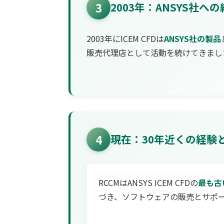
3
2003年：ANSYS社へ
2003年にICEM CFDは
ANSYS社の製品
販売代理店として活動を続けてきまし
4
現在：30年近くの経験
RCCMはANSYS ICEM CFDの
最も古
づき、ソフトウェアの販売とサポ