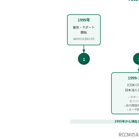
1995年
販売・サポート
開始
ANSYS ICEM CFD
1
1999
ICEM C
日本法人
• マネ
エンジ
• 他代理
• ユー
1995年から現在ま
RCCMのA