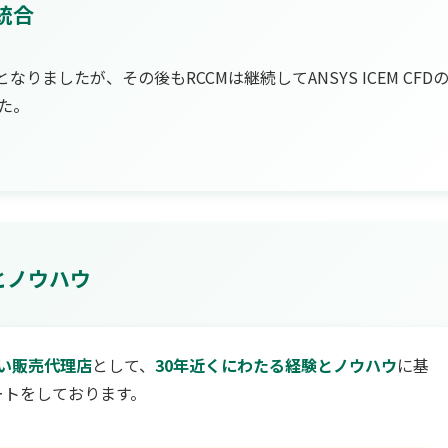
の統合
となりましたが、その後もRCCMは継続してANSYS ICEM CFD
た。
とノウハウ
い販売代理店
として、
30年近くにわたる経験とノウハウ
に基
ートをしております。