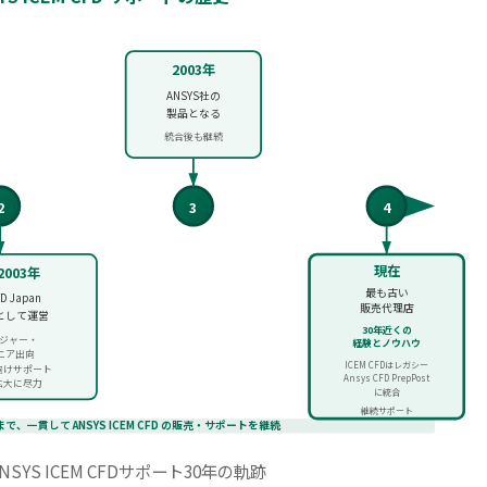
2003年
ANSYS社の
製品となる
統合後も継続
2
3
4
現在
-2003年
最も古い
FD Japan
販売代理店
として運営
30年近くの
ージャー・
経験とノウハウ
ニア出向
ICEM CFDはレガシー
店向けサポート
Ansys CFD PrepPost
ザ拡大に尽力
に統合
継続サポート
で、一貫して ANSYS ICEM CFD の販売・サポートを継続
NSYS ICEM CFDサポート30年の軌跡