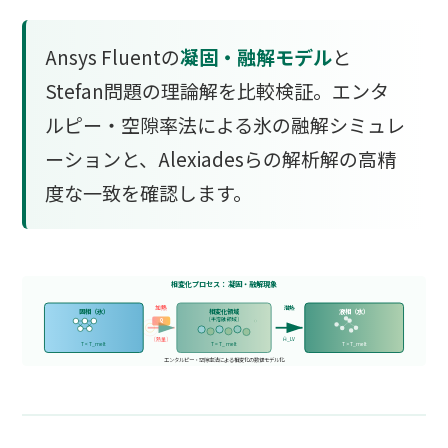
Ansys Fluentの
凝固・融解モデル
と
Stefan問題の理論解を比較検証。エンタ
ルピー・空隙率法による氷の融解シミュレ
ーションと、Alexiadesらの解析解の高精
度な一致を確認します。
相変化プロセス：凝固・融解現象
加熱
潜熱
固相（氷）
相変化領域
液相（水）
(半溶融領域)
Q
(熱量)
Ĥ_LV
T < T_melt
T = T_melt
T > T_melt
エンタルピー・空隙率法による相変化の数値モデル化