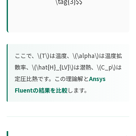
\tag{3}$$
ここで、\(T\)は温度、\(\alpha\)は温度拡
散率、\(\hat{H}_{LV}\)は潜熱、\(C_p\)は
定圧比熱です。この理論解と
Ansys
Fluentの結果を比較
します。