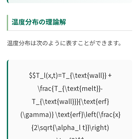
温度分布の理論解
温度分布は次のように表すことができます。
$$T_l(x,t)=T_{\text{wall}} +
\frac{T_{\text{melt}}-
T_{\text{wall}}}{\text{erf}
(\gamma)} \text{erf}\left(\frac{x}
{2\sqrt{\alpha_l t}}\right)