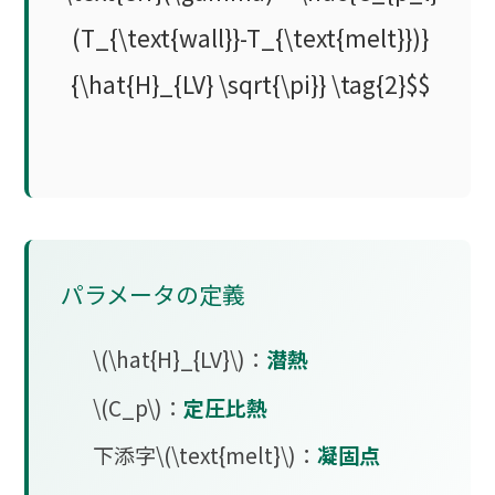
(T_{\text{wall}}-T_{\text{melt}})}
{\hat{H}_{LV} \sqrt{\pi}} \tag{2}$$
パラメータの定義
\(\hat{H}_{LV}\)：
潜熱
\(C_p\)：
定圧比熱
下添字\(\text{melt}\)：
凝固点