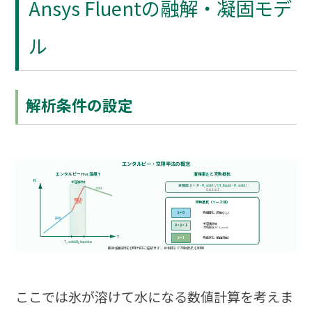
Ansys Fluentの融解・凝固モデ
ル
解析条件の設定
エンタルピー・空隙率法の概念
エンタルピー H vs 温度 T
液相率β と流動抵抗
H
半溶融領域
液相率: β = (H - H_solid) / (H_liquid - H_solid)
液相
0 ≤ β ≤ 1
相変化
流動抵抗（ソース項）
(潜熱)
β = 0
完全固化（流動なし）
固相
半溶融領域
0 < β < 1
(流動抵抗 ∝ A_mush)
T
β = 1
完全液化（自由流動）
T_solidus
T_liquidus
固液接触領域を明示的に追跡せず、液相率βで流動抵抗を制御
ここでは氷が溶けて水になる数値計算を考えま