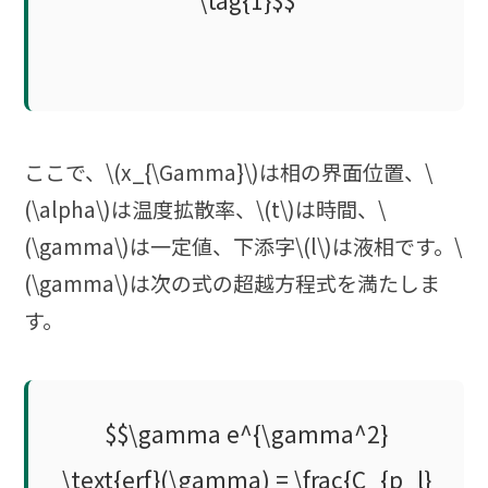
\tag{1}$$
ここで、\(x_{\Gamma}\)は相の界面位置、\
(\alpha\)は温度拡散率、\(t\)は時間、\
(\gamma\)は一定値、下添字\(l\)は液相です。\
(\gamma\)は次の式の超越方程式を満たしま
す。
$$\gamma e^{\gamma^2}
\text{erf}(\gamma) = \frac{C_{p_l}