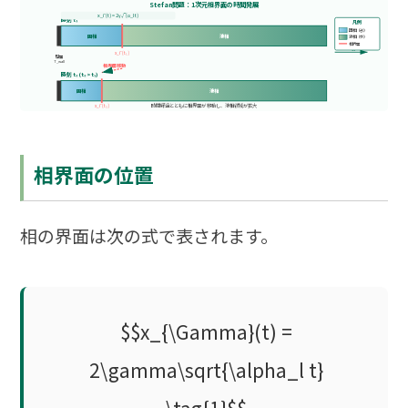
Stefan問題：1次元相界面の時間発展
x_Γ(t) = 2γ√(α_l t)
時刻 t₁
凡例
固相（氷）
固相
液相
液相（水）
相界面
x軸
x_Γ(t₁)
壁面
T_wall
相界面移動
時刻 t₂ (t₂ > t₁)
固相
液相
x_Γ(t₂)
時間経過とともに相界面が移動し、液相領域が拡大
相界面の位置
相の界面は次の式で表されます。
$$x_{\Gamma}(t) =
2\gamma\sqrt{\alpha_l t}