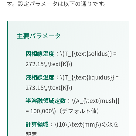
す。設定パラメータは以下の通りです。
主要パラメータ
固相線温度
：\(T_{\text{solidus}} =
272.15\,\text{K}\)
液相線温度
：\(T_{\text{liquidus}} =
273.15\,\text{K}\)
半溶融領域定数
：\(A_{\text{mush}}
= 100,000\)（デフォルト値）
計算領域
：\(10\,\text{mm}\)の氷を
配置