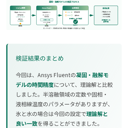
凝固・融解モデルの検証プロセス
Stefan問題
Ansys Fluent
比較検証
検証結果
✓ 理論解との一致
相界面位置
理論解（Alexiades）
数値解析モデル
✓ 時間精度確認
相界面位置:
エンタルピー・
温度分布
x_Γ(t) = 2γ√(α_l t)
空隙率法
✓ モデル妥当性
高精度な一致を確認
温度分布:
実用解析への
液相率 β 計算
T(x,t) 理論式
適用可能
100セル等分割
検証完了
解析解
数値解
エンタルピー・空隙率法の高い精度が理論解との比較により実証
検証結果のまとめ
今回は、Ansys Fluentの
凝固・融解モ
デルの時間精度
について、理論解と比較
しました。半溶融領域の定数や固相・
液相線温度のパラメータがありますが、
氷と水の場合は今回の設定で
理論解と
良い一致
を得ることができました。