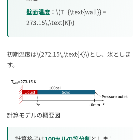
壁面温度
：\(T_{\text{wall}} =
273.15\,\text{K}\)
初期温度は\(272.15\,\text{K}\)とし、氷としま
す。
計算モデルの概要図
計算格子は
100セルの等分割
としまし