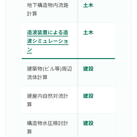
地下構造物内流路
土木
計算
造波装置による造
土木
波シミュレーショ
ン
建築物(ビル等)周辺
建設
流体計算
建屋内自然対流計
建設
算
構造物水圧検討計
建設
算