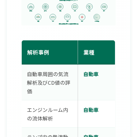
業種別解析実績カテゴリー
+
自動車
原子力
機械
材料
化学
電子
...
金属
土木
建設
生体
その他多数
多様な産業分野での実績が信頼の証
解析事例
業種
自動車周囲の気流
自動車
解析及びCD値の評
価
エンジンルーム内
自動車
の流体解析