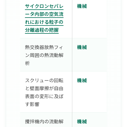
サイクロンセパレ
機械
ータ内部の空気流
れにおける粒子の
分離過程の把握
熱交換器放熱フィ
機械
ン周囲の熱流動解
析
スクリューの回転
機械
と壁面摩擦が自由
表面の変形に及ぼ
す影響
攪拌機内の流動解
機械