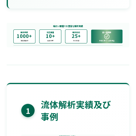
幅広い業種での豊富な解析実績
解析実績
対応業種
解析技術
高い信頼性
1000+
10+
25+
事例掲載中
産業分野
年の実績
実績に基づく品質保証
流体解析実績及び
1
事例