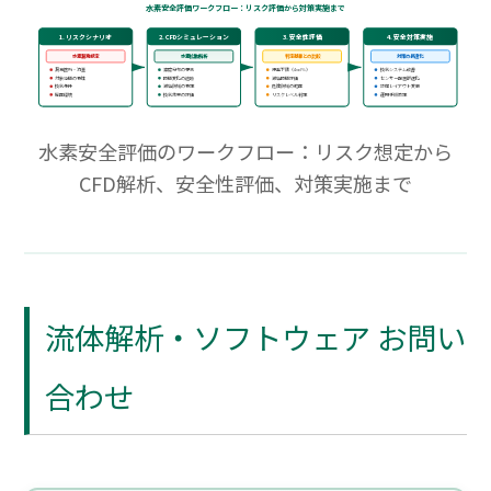
水素安全評価ワークフロー：リスク評価から対策実施まで
1. リスクシナリオ
2. CFDシミュレーション
3. 安全性評価
4. 安全対策実施
水素漏洩想定
水素拡散解析
判定基準との比較
対策の最適化
漏洩箇所・流量
濃度分布の予測
爆発下限（4vol%）
換気システム改善
対象空間の特性
時間変化の追跡
滞留時間評価
センサー配置最適化
換気条件
滞留領域の特定
危険領域の範囲
設備レイアウト変更
周囲環境
換気効果の評価
リスクレベル判定
運用手順策定
水素安全評価のワークフロー：リスク想定から
CFD解析、安全性評価、対策実施まで
流体解析・ソフトウェア お問い
合わせ