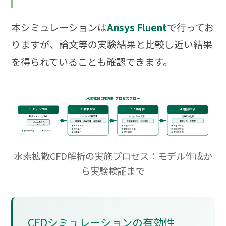
本シミュレーションは
Ansys Fluent
で行ってお
りますが、論文等の実験結果と比較し近い結果
を得られていることも確認できます。
水素拡散CFD解析プロセスフロー
1. モデル作成
2. 解析設定
3. CFD計算
4. 検証評価
形状・メッシュ生成
ソルバー・物性設定
Ansys Fluent実行
実験との比較
非定常・混合気体・浮力考慮
時間発展解析（0-600秒）
濃度分布・時刻歴
Hallwayモデル
+プレナム空間
乱流モデル
流速場計算
定量的一致
境界条件
濃度拡散計算
定性的評価
換気口配置
H₂流出口
初期条件
収束判定
信頼性確認
水素拡散CFD解析の実施プロセス：モデル作成か
ら実験検証まで
CFDシミュレーションの有効性