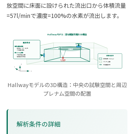
放空間に床面に設けられた流出口から体積流量
=57l/minで濃度=100%の水素が流出します。
Hallwayモデル：部分開放空間の3D構造
解析条件
天井換気口
●部分開放空間
・換気口：ドア＋天井
水素集積
・大気開放条件
●プレナム空間
・外側の周辺空間
ドア換気口
空間の区分
・自然換気の評価
試験空間（Hallway）
H₂流出口
57L/min
プレナム空間
Z
水素濃度分布
Y
X
Hallwayモデルの3D構造：中央の試験空間と周辺
プレナム空間の配置
解析条件の詳細