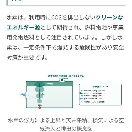
水素は、利用時にCO2を排出しない
クリーンな
エネルギー源
として期待され、燃料電池や事業
用発電燃料として注目されています。しかし水
素は、一定条件下で爆発する危険性があり安全
対策が重要です。
水素拡散の物理現象：浮力効果と換気
H₂排出
天井換気口
水素集積層
物理現象のポイント
水素は空気より軽量（比重0.07）
浮力により上方へ急速上昇
空気流入
浮力
ドア換気口
天井付近に高濃度層を形成
換気口から空気流入・混合
爆発下限（4vol%）の監視重要
H₂漏洩
水素の浮力による上昇と天井集積、換気による空
気流入と排出の概念図